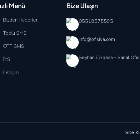
ızlı Menü
Bize Ulaşın
Bizden Haberler
05518575595
Toplu SMS
info@ofisiva.com
OTP SMS
Seyhan / Adana - Sanal Ofis
İYS
İletişim
Site Ku