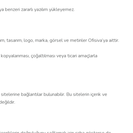
veya benzeri zararlı yazılım yükleyemez.
ım, tasarım, logo, marka, görsel ve metinler Ofisiva’ya aittir.
rin kopyalanması, çoğaltılması veya ticari amaçlarla
itelerine bağlantılar bulunabilir. Bu sitelerin içerik ve
eğildir.
e içeriklerin doğruluğunu sağlamak için çaba gösterse de,