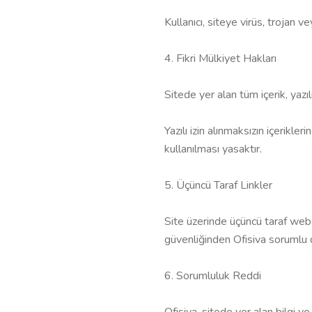
Kullanıcı, siteye virüs, trojan 
4. Fikri Mülkiyet Hakları
Sitede yer alan tüm içerik, yazıl
Yazılı izin alınmaksızın içerikle
kullanılması yasaktır.
5. Üçüncü Taraf Linkler
Site üzerinde üçüncü taraf web s
güvenliğinden Ofisiva sorumlu d
6. Sorumluluk Reddi
Ofisiva, sitede yer alan bilgi v