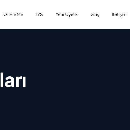
OTP SMS
İYS
Yeni Üyelik
Giriş
İletişim
ları