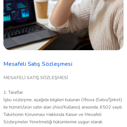
M
e
s
a
f
e
l
i
S
a
t
ı
ş
S
ö
z
l
e
ş
m
e
s
i
MESAFELİ SATIŞ SÖZLEŞMESİ
1. Taraflar
İşbu sözleşme, aşağıda bilgileri bulunan Ofisiva (Satıcı/Şirket)
ile hizmet/ürün satın alan (Alıcı/Kullanıcı) arasında, 6502 sayılı
Tüketicinin Korunması Hakkında Kanun ve Mesafeli
Sözleşmeler Yönetmeliği hükümlerine uygun olarak